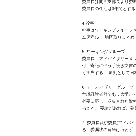
委員長は関西支部長より委
委員長の任期は3年間とする
4.幹事
幹事はワーキンググループメ
ム保守(S)、地区取りまとめ
5. ワーキンググループ
委員長、アドバイザリーメ
付、寄託に伴う手続き文書
く担当する。 原則として
6. アドバイザリーグループ
学識経験者群であり大学か
必要に応じ、収集された資
与える。 要請があれば、委
7. 委員長及び委員(アド
る。委嘱状の発給は行わず