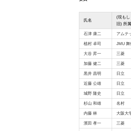
(現もし
氏名
旧) 所
石津 康二
アムテ
植村 卓司
JMU 
大谷 昇一
三菱
加藤 健二
三菱
黒井 昌明
日立
近藤 公雄
日立
城野 隆史
日立
杉山 和雄
名村
内藤 林
大阪大
濱田 孝一
三菱