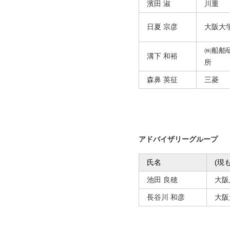
濱田 淑
川重
日夏 宗彦
大阪大
㈱船舶
溝下 和裕
所
森鼻 英征
三菱
アドバイザリーグループ
氏名
(現
池田 良穂
大阪
長谷川 和彦
大阪