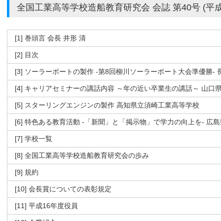
全国工業高等学校造船教育研究会 会誌 第40号 (平成
[1] 巻頭言 会長 井形 清
[2] 目次
[3] ソーラーボートの製作 -第8回柳川ソーラーボート大会準優勝
[4] キャリアセミナーの講話内容 ～年の近い卒業生の講話～ 山
[5] スターリングエンジンの製作 高知県立須崎工業高等学校
[6] 特色ある教育活動 -「新聞」と「掲示物」で学力の向上を- 
[7] 学校一覧
[8] 全国工業高等学校造船教育研究会の歩み
[9] 規約
[10] 会長賞についての表彰規定
[11] 平成16年度役員