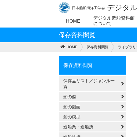
デジタル
日本船舶海洋工学会
デジタル造船資料館
HOME
について
保存資料閲覧
HOME
保存資料閲覧
ライブラリ
保存資料閲覧
保存品リスト／ジャンル一
覧
船の姿
船の図面
船の模型
造船業・造船所