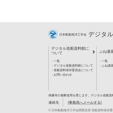
デジタル
日本船舶海洋工学会
デジタル造船資料館に
ふね遺
ついて
一覧
一覧
デジタル造船資料館について
ふね遺
造船資料保存委員会について
お問い合わせ
画像等の無断使用を禁じます。デジタル造船資
連絡先
[事務局へメールする]
© 日本船舶海洋工学会関西支部 造船資料保存委員会 All