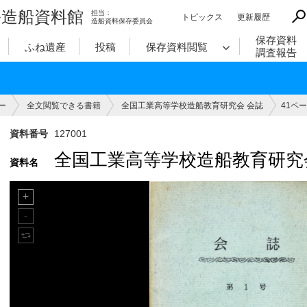
造船資料館
担当：
トピックス
更新履歴
造船資料保存委員会
保存資料
ふね遺産
投稿
保存資料閲覧
調査報告
ー
全文閲覧できる書籍
全国工業高等学校造船教育研究会 会誌
41ペ
資料番号
127001
全国工業高等学校造船教育研究
資料名