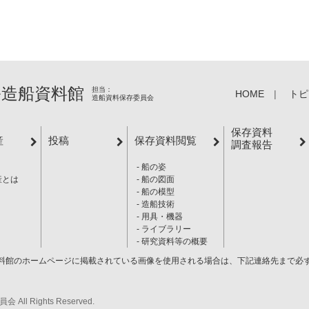
造船資料館
担当：
HOME
トピ
造船資料保存委員会
保存資料
産
投稿
保存資料閲覧
調査報告
船の姿
産とは
船の図面
船の模型
造船技術
用具・機器
ライブラリー
研究資料等の概要
料館のホームページに掲載されている画像を使用される場合は、下記連絡先まで必
 Rights Reserved.