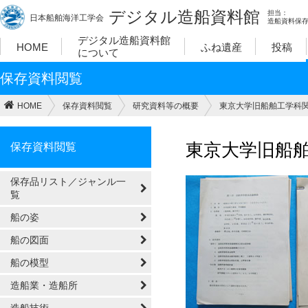
デジタル造船資料館
担当：
日本船舶海洋工学会
造船資料保
デジタル造船資料館
HOME
ふね遺産
投稿
について
保存資料閲覧
HOME
保存資料閲覧
研究資料等の概要
東京大学旧船舶工学科関
東京大学旧船舶
保存資料閲覧
保存品リスト／ジャンル一
覧
船の姿
船の図面
船の模型
造船業・造船所