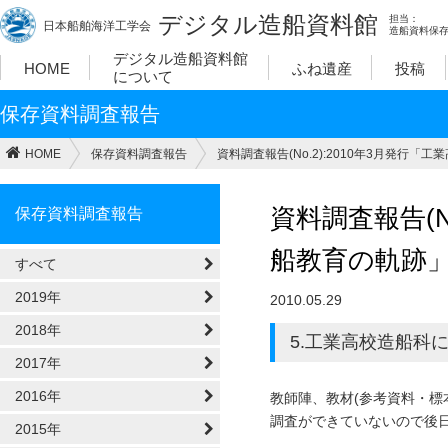
デジタル造船資料館
担当：
日本船舶海洋工学会
造船資料保
デジタル造船資料館
HOME
ふね遺産
投稿
について
保存資料調査報告
HOME
保存資料調査報告
資料調査報告(No.2):2010年3月発行
資料調査報告(N
保存資料調査報告
船教育の軌跡
すべて
2019年
2010.05.29
2018年
5.工業高校造船科
2017年
2016年
教師陣、教材(参考資料・標
調査ができていないので後
2015年