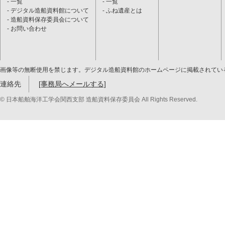
一覧
一覧
デジタル造船資料館について
ふね遺産とは
造船資料保存委員会について
お問い合わせ
画像等の無断使用を禁じます。デジタル造船資料館のホームページに掲載されてい
連絡先
[事務局へメールする]
© 日本船舶海洋工学会関西支部 造船資料保存委員会 All Rights Reserved.