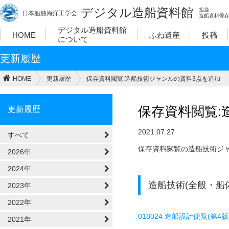
デジタル造船資料館
担当：
日本船舶海洋工学会
造船資料保
デジタル造船資料館
HOME
ふね遺産
投稿
について
更新履歴
HOME
更新履歴
保存資料閲覧:造船技術ジャンルの資料3点を追加
保存資料閲覧:
更新履歴
2021.07.27
すべて
保存資料閲覧の造船技術ジ
2026年
2024年
造船技術(全般・船
2023年
2022年
018024 造船設計便覧(第4版
2021年