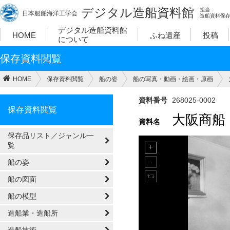
デジタル造船資料館
担当：
日本船舶海洋工学会
造船資料保
デジタル造船資料館
HOME
ふね遺産
投稿
について
保存資料閲覧
HOME
保存資料閲覧
船の姿
船の写真・動画・絵画・原画
資料番号
268025-0002
保存資料閲覧
大阪商船
資料名
保存品リスト／ジャンル一
覧
船の姿
船の図面
船の模型
造船業・造船所