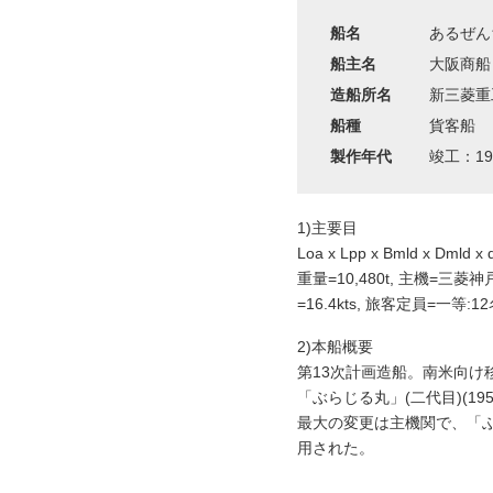
船名
あるぜん
船主名
大阪商船
造船所名
新三菱重
船種
貨客船
製作年代
竣工：19
1)主要目
Loa x Lpp x Bmld x Dmld 
重量=10,480t, 主機=三
=16.4kts, 旅客定員=一等:
2)本船概要
第13次計画造船。南米向け
「ぶらじる丸」(二代目)(1
最大の変更は主機関で、「ぶ
用された。