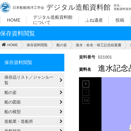
デジタル造船資料館
担当：
日本船舶海洋工学会
造船資料保
デジタル造船資料館
HOME
ふね遺産
投稿
について
保存資料閲覧
HOME
保存資料閲覧
船の姿
進水・命名・竣工記念絵葉書
資料番号
021001
保存資料閲覧
進水記念品
資料名
保存品リスト／ジャンル一
覧
船の姿
船の図面
船の模型
造船業・造船所