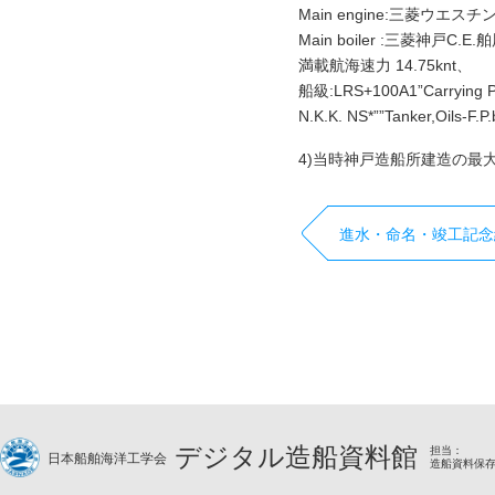
Main engine:三菱ウエス
Main boiler :三菱神戸C.
満載航海速力 14.75knt、
船級:LRS+100A1”Carrying Pe
N.K.K. NS*””Tanker,Oils-F
4)当時神戸造船所建造の最
進水・命名・竣工記念
デジタル造船資料館
担当：
日本船舶海洋工学会
造船資料保