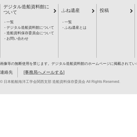
デジタル造船資料館に
ふね遺産
投稿
ついて
一覧
一覧
デジタル造船資料館について
ふね遺産とは
造船資料保存委員会について
お問い合わせ
画像等の無断使用を禁じます。デジタル造船資料館のホームページに掲載されてい
連絡先
[事務局へメールする]
© 日本船舶海洋工学会関西支部 造船資料保存委員会 All Rights Reserved.