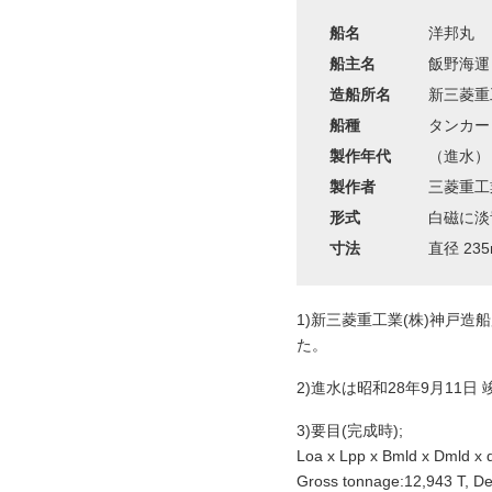
船名
洋邦丸
船主名
飯野海運
造船所名
新三菱重
船種
タンカー
製作年代
（進水）：
製作者
三菱重工
形式
白磁に淡
寸法
直径 23
1)新三菱重工業(株)神戸造
た。
2)進水は昭和28年9月11日 
3)要目(完成時);
Loa x Lpp x Bmld x Dmld x 
Gross tonnage:12,943 T, De