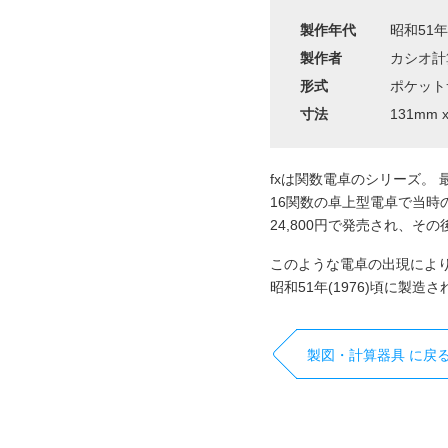
製作年代
昭和51年(
製作者
カシオ計
形式
ポケット
寸法
131mm 
fxは関数電卓のシリーズ。 最
16関数の卓上型電卓で当時の
24,800円で発売され、
このような電卓の出現により
昭和51年(1976)頃に製造
製図・計算器具 に戻