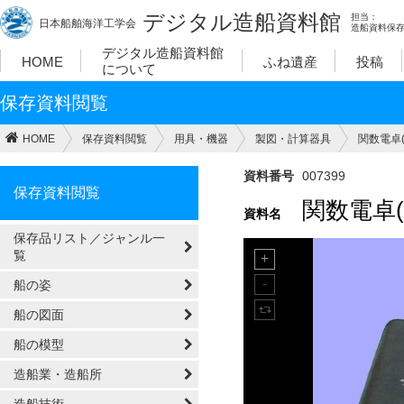
デジタル造船資料館
担当：
日本船舶海洋工学会
造船資料保
デジタル造船資料館
HOME
ふね遺産
投稿
について
保存資料閲覧
HOME
保存資料閲覧
用具・機器
製図・計算器具
関数電卓(カ
資料番号
007399
保存資料閲覧
関数電卓(カ
資料名
保存品リスト／ジャンル一
覧
船の姿
船の図面
船の模型
造船業・造船所