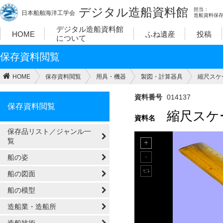
デジタル造船資料館
担当：
日本船舶海洋工学会
造船資料保
デジタル造船資料館
HOME
ふね遺産
投稿
について
保存資料閲覧
HOME
保存資料閲覧
用具・機器
製図・計算器具
縮尺スケ
資料番号
014137
保存資料閲覧
縮尺スケ
資料名
保存品リスト／ジャンル一
覧
船の姿
船の図面
船の模型
造船業・造船所