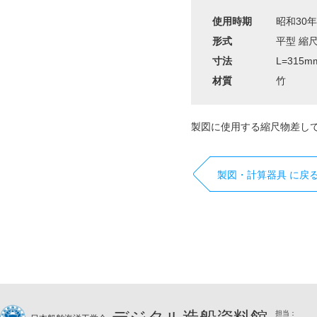
使用時期
昭和30
形式
平型 縮尺:1/
寸法
L=315m
材質
竹
製図に使用する縮尺物差し
製図・計算器具 に戻
担当：