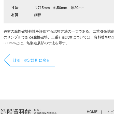
寸法
長715mm、幅50mm、厚20mm
材質
鋼板
鋼材の脆性破壊特性を評価する試験方法の一つである、二重引張試験
のサンプルである(脆性破壊、二重引張試験については、資料番号052
500mmとは、亀裂進展部の寸法を示す。
計測・測定器具 に戻る
造船資料館
担当：
HOME
トピ
造船資料保存委員会