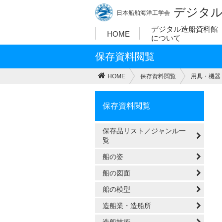
デジタル
日本船舶海洋工学会
デジタル造船資料館
HOME
について
保存資料閲覧
HOME
保存資料閲覧
用具・機器
保存資料閲覧
保存品リスト／ジャンル一
覧
船の姿
船の図面
船の模型
造船業・造船所