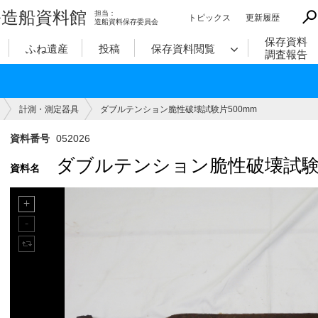
造船資料館
担当：
トピックス
更新履歴
造船資料保存委員会
保存資料
ふね遺産
投稿
保存資料閲覧
調査報告
計測・測定器具
ダブルテンション脆性破壊試験片500mm
資料番号
052026
ダブルテンション脆性破壊試験片
資料名