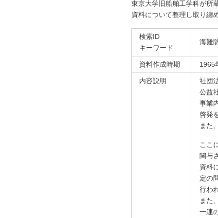
東京大学旧船舶工学科が所
資料について整理し取り纏
検索ID
海難
キーワード
資料作成時期
196
内容説明
社団法
公益
事業
啓発
また
ここ
関与
資料
定の
行わ
また
一連