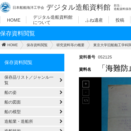
デジタル造船資料館
担当：
日本船舶海洋工学会
造船資料保
デジタル造船資料館
HOME
ふね遺産
投稿
について
保存資料閲覧
HOME
保存資料閲覧
研究資料等の概要
東京大学旧船舶工学科関
資料番号
052125
保存資料閲覧
「海難防
資料名
保存品リスト／ジャンル一
覧
船の姿
船の図面
船の模型
造船業・造船所