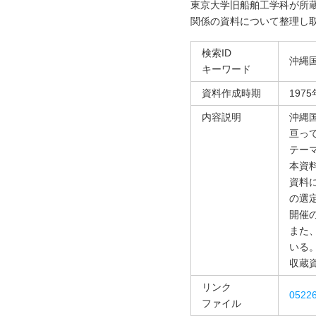
東京大学旧船舶工学科が所
関係の資料について整理し
検索ID
沖縄
キーワード
資料作成時期
197
内容説明
沖縄国
亘っ
テー
本資
資料
の選
開催
また
いる
収蔵
リンク
052
ファイル