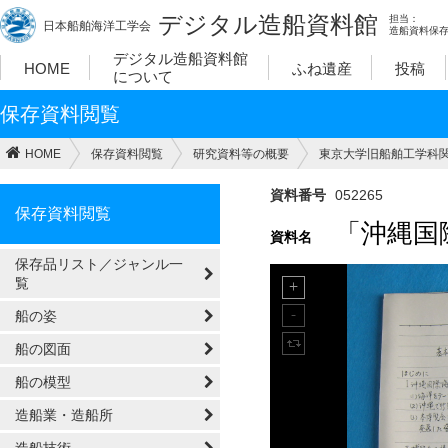
デジタル造船資料館
担当：
日本船舶海洋工学会
造船資料保
デジタル造船資料館
HOME
ふね遺産
投稿
について
保存資料閲覧
HOME
保存資料閲覧
研究資料等の概要
東京大学旧船舶工学科関
資料番号
052265
保存資料閲覧
「沖縄国
資料名
保存品リスト／ジャンル一
覧
船の姿
船の図面
船の模型
造船業・造船所