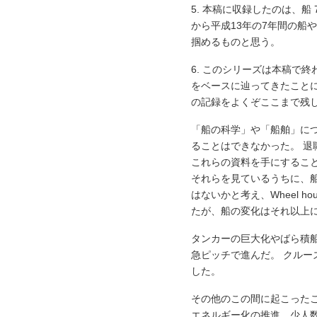
5. 本稿に収録したのは、船
から平成13年の7年間の船や W
掴めるものと思う。
6. このシリーズは本稿で終わ
をベースに辿ってきたこと
の記録をよくぞここまで残
「船の科学」や「船舶」に
ることはできなかった。 
これらの資料を手にするこ
それらを見ているうちに、船の
はないかと考え、Wheel hou
たが、船の変化はそれ以上
タンカーの巨大化やばら積
急ピッチで進んだ。 クルー
した。
その他のこの間に起こった
エネルギー化の推進、少人