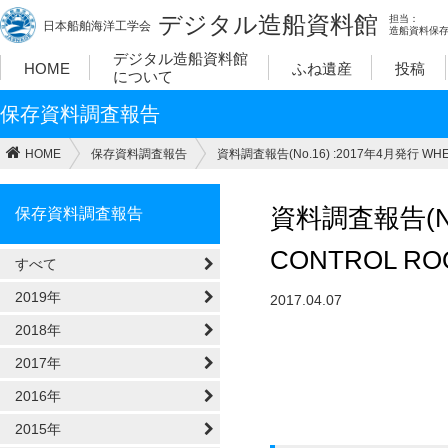
デジタル造船資料館
担当：
日本船舶海洋工学会
造船資料保
デジタル造船資料館
HOME
ふね遺産
投稿
について
保存資料調査報告
HOME
保存資料調査報告
資料調査報告(No.16) :2017年4月発行 WHE
資料調査報告(No.
保存資料調査報告
CONTROL R
すべて
2019年
2017.04.07
2018年
2017年
2016年
2015年