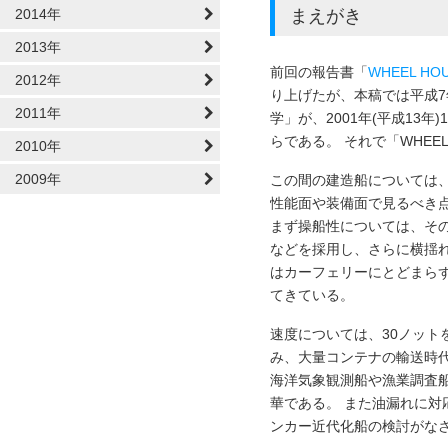
2014年
まえがき
2013年
前回の報告書「
WHEEL HOU
2012年
り上げたが、本稿では平成7
2011年
学」が、2001年(平成13
らである。 それで「WHEEL
2010年
2009年
この間の建造船については
性能面や装備面で見るべき
まず操船性については、その
などを採用し、さらに横揺
はカーフェリーにとどまらず、RO 
てきている。
速度については、30ノット
み、大量コンテナの輸送時
海洋気象観測船や漁業調査
華である。 また油漏れに対
ンカー近代化船の検討がな