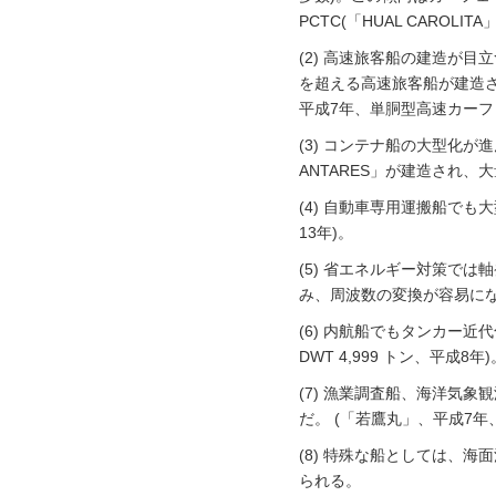
PCTC(「HUAL CAROLI
(2) 高速旅客船の建造が目立
を超える高速旅客船が建造さ
平成7年、単胴型高速カーフェ
(3) コンテナ船の大型化が進んだ
ANTARES」が建造され
(4) 自動車専用運搬船でも大
13年)。
(5) 省エネルギー対策で
み、周波数の変換が容易に
(6) 内航船でもタンカー
DWT 4,999 トン、平成8年)
(7) 漁業調査船、海洋気
だ。 (「若鷹丸」、平成7
(8) 特殊な船としては、海
られる。